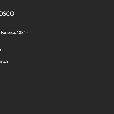
NOSCO
 Fonseca, 1334 -
7
0043