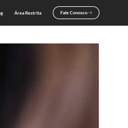
Fale Conosco
og
Área Restrita