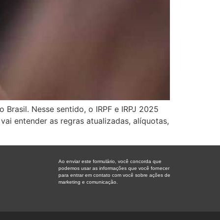
 Brasil. Nesse sentido, o IRPF e IRPJ 2025
i entender as regras atualizadas, alíquotas,
Ao enviar este formulário, você concorda que
podemos usar as informações que você fornecer
para entrar em contato com você sobre ações de
marketing e comunicação.