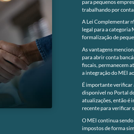
para pequenos empresá
trabalhando por conta
A Lei Complementar nº
legal para a categoria
formalização de peque
As vantagens menciona
para abrir conta bancá
fiscais, permanecem at
a integração do MEI a
É importante verificar 
disponível no Portal d
atualizações, então é 
recente para verificar 
O MEI continua sendo
impostos de forma sim