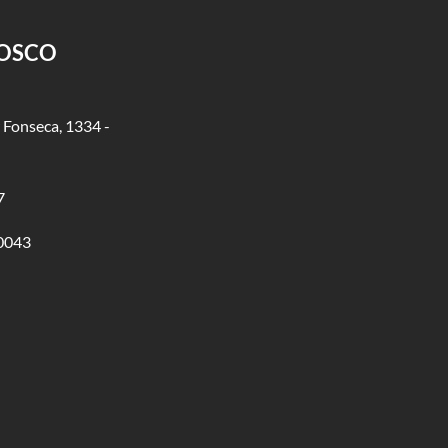
NOSCO
 Fonseca, 1334 -
7
0043