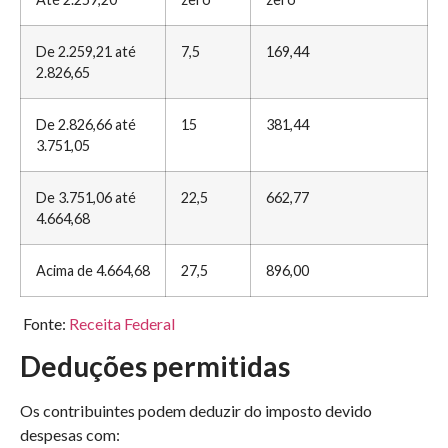
De 2.259,21 até
7,5
169,44
2.826,65
De 2.826,66 até
15
381,44
3.751,05
De 3.751,06 até
22,5
662,77
4.664,68
Acima de 4.664,68
27,5
896,00
Fonte:
Receita Federal
Deduções permitidas
Os contribuintes podem deduzir do imposto devido
despesas com:​