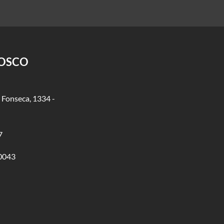
NOSCO
 Fonseca, 1334 -
7
0043