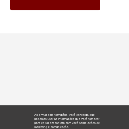
Ao enviar este formulário, você concorda que
podemos usar as informações que você fornecer
para entrar em contato com você sobre ações de
marketing e comunicação.