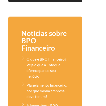
Notícias sobre
BPO
Financeiro
O que é BPO financeiro?
Veja o que a Enfoque
oferece para o seu
negócio
Planejamento financeiro:
por que minha empresa
deve ter um?
A importância BPO