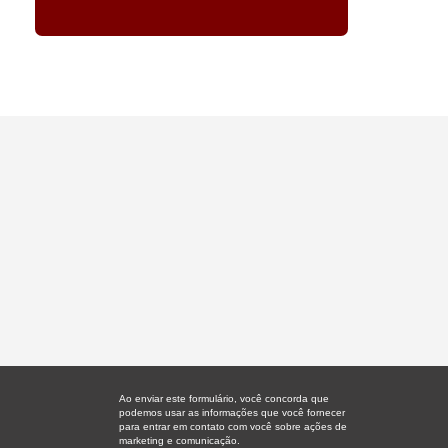
Ao enviar este formulário, você concorda que
podemos usar as informações que você fornecer
para entrar em contato com você sobre ações de
marketing e comunicação.