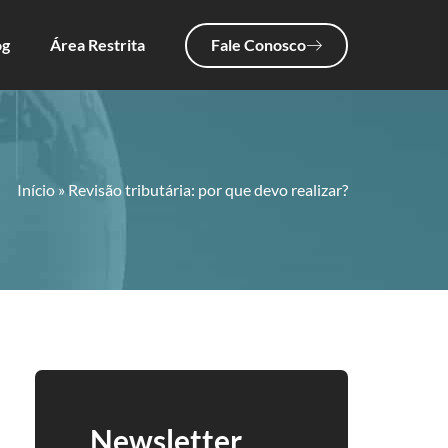
Fale Conosco
og
Área Restrita
Início
»
Revisão tributária: por que devo realizar?
Newsletter