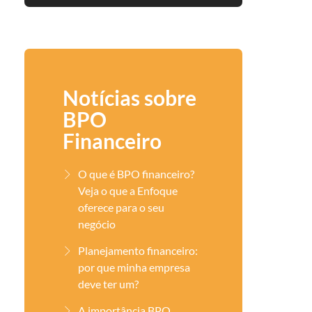
Notícias sobre
BPO
Financeiro
O que é BPO financeiro?
Veja o que a Enfoque
oferece para o seu
negócio
Planejamento financeiro:
por que minha empresa
deve ter um?
A importância BPO