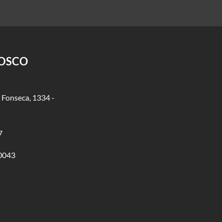
NOSCO
 Fonseca, 1334 -
7
0043