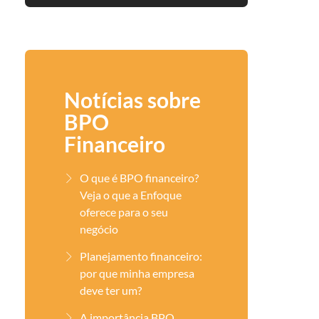
Notícias sobre
BPO
Financeiro
O que é BPO financeiro?
Veja o que a Enfoque
oferece para o seu
negócio
Planejamento financeiro:
por que minha empresa
deve ter um?
A importância BPO