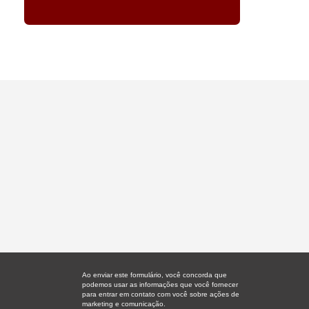
Ao enviar este formulário, você concorda que
podemos usar as informações que você fornecer
para entrar em contato com você sobre ações de
marketing e comunicação.