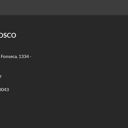
NOSCO
 Fonseca, 1334 -
7
0043